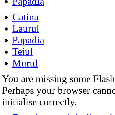
Papadia
Catina
Laurul
Papadia
Teiul
Murul
You are missing some Flash 
Perhaps your browser cannot
initialise correctly.