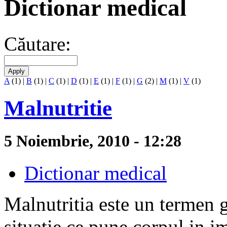
Dictionar medical
Căutare:
A
(1)
|
B
(1)
|
C
(1)
|
D
(1)
|
E
(1)
|
F
(1)
|
G
(2)
|
M
(1)
|
V
(1)
Malnutritie
5 Noiembrie, 2010 - 12:28
Dictionar medical
Malnutritia este un termen ge
situatie ce pune corpul in im