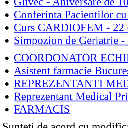
Glivec - Aniversare de 10
Conferinta Pacientilor c
Curs CARDIOFEM - 22 o
Simpozion de Geriatrie -
COORDONATOR ECHIP
Asistent farmacie Bucure
REPREZENTANTI MED
Reprezentant Medical Pr
FARMACIS
Sunteti de acord cu modific