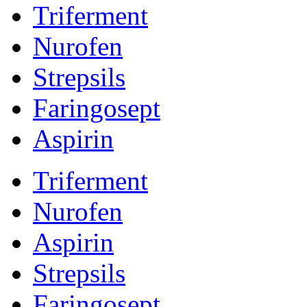
Triferment
Nurofen
Strepsils
Faringosept
Aspirin
Triferment
Nurofen
Aspirin
Strepsils
Faringosept