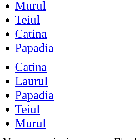
Murul
Teiul
Catina
Papadia
Catina
Laurul
Papadia
Teiul
Murul