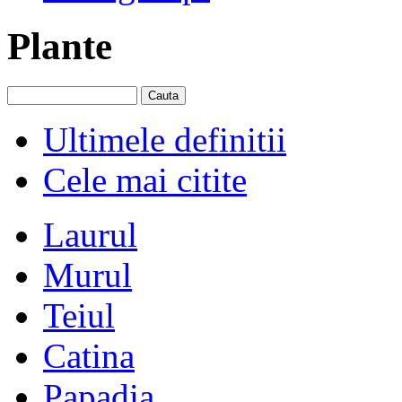
Plante
Ultimele definitii
Cele mai citite
Laurul
Murul
Teiul
Catina
Papadia