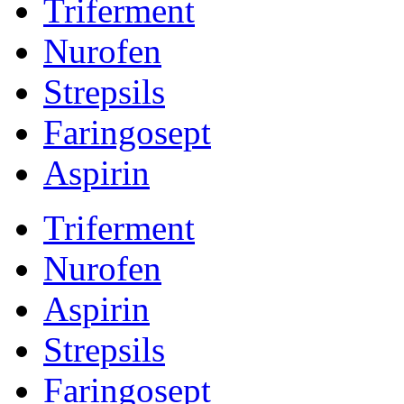
Triferment
Nurofen
Strepsils
Faringosept
Aspirin
Triferment
Nurofen
Aspirin
Strepsils
Faringosept