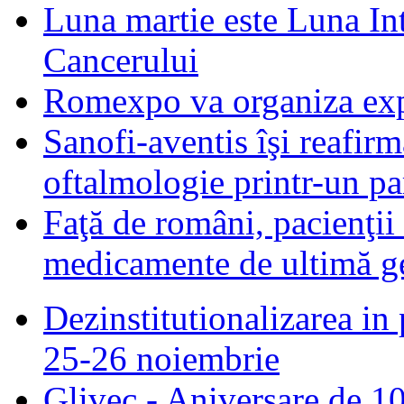
Luna martie este Luna In
Cancerului
Romexpo va organiza exp
Sanofi-aventis îşi reafir
oftalmologie printr-un par
Faţă de români, pacienţii
medicamente de ultimă ge
Dezinstitutionalizarea in 
25-26 noiembrie
Glivec - Aniversare de 10