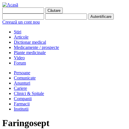
Creează un cont nou
Stiri
Articole
Dictionar medical
Medicamente / prospecte
Plante medicinale
Video
Forum
Persoane
Comunicate
Anunturi
Cariere
Clinici & Spitale
Companii
Farmacii
Institutii
Faringosept