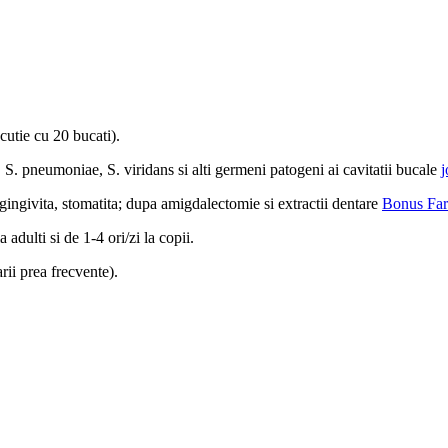
tie cu 20 bucati).
S. pneumoniae, S. viridans si alti germeni patogeni ai cavitatii bucale
j
 gingivita, stomatita; dupa amigdalectomie si extractii dentare
Bonus Far
adulti si de 1-4 ori/zi la copii.
rii prea frecvente).