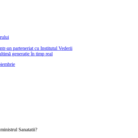
rului
tr-un parteneriat cu Institutul Vederii
ltimă generaţie în timp real
noiembrie
ministrul Sanatatii?