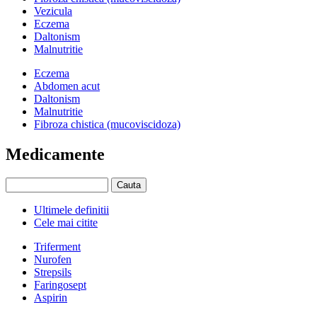
Vezicula
Eczema
Daltonism
Malnutritie
Eczema
Abdomen acut
Daltonism
Malnutritie
Fibroza chistica (mucoviscidoza)
Medicamente
Ultimele definitii
Cele mai citite
Triferment
Nurofen
Strepsils
Faringosept
Aspirin