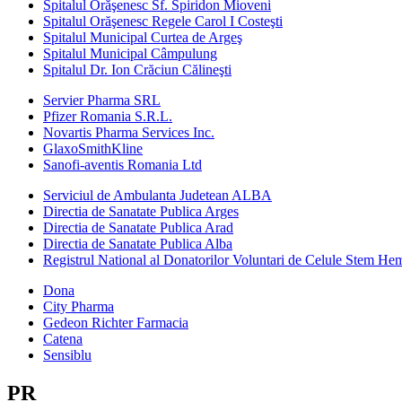
Spitalul Orăşenesc Sf. Spiridon Mioveni
Spitalul Orăşenesc Regele Carol I Costeşti
Spitalul Municipal Curtea de Argeş
Spitalul Municipal Câmpulung
Spitalul Dr. Ion Crăciun Călineşti
Servier Pharma SRL
Pfizer Romania S.R.L.
Novartis Pharma Services Inc.
GlaxoSmithKline
Sanofi-aventis Romania Ltd
Serviciul de Ambulanta Judetean ALBA
Directia de Sanatate Publica Arges
Directia de Sanatate Publica Arad
Directia de Sanatate Publica Alba
Registrul National al Donatorilor Voluntari de Celule Stem He
Dona
City Pharma
Gedeon Richter Farmacia
Catena
Sensiblu
PR