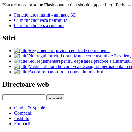
You are missing some Flash content that should appear here! Perhaps yo
Functionarea inimii - animatie 3D
Cum functioneaza nefronul?
Cum functioneaza rinichii?
Stiri
Reglementari privind centrle de permanenta
Noi reguli privind organizarea concursului de Rezidenţi
Noi reglementari pentru depistarea precoce a autismului
Medicii de familie vor avea de asigurat permanenta in c
Acord romano-turc in domeniul medical
Directoare web
Clinici & Spitale
Companii
Institutii
Farmacii