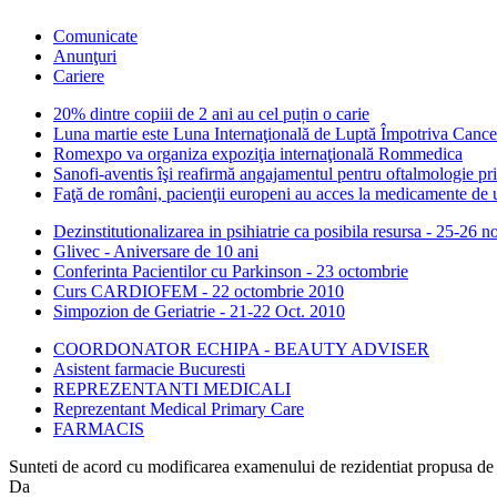
Comunicate
Anunţuri
Cariere
20% dintre copiii de 2 ani au cel puțin o carie
Luna martie este Luna Internaţională de Luptă Împotriva Cance
Romexpo va organiza expoziţia internaţională Rommedica
Sanofi-aventis îşi reafirmă angajamentul pentru oftalmologie prin
Faţă de români, pacienţii europeni au acces la medicamente de u
Dezinstitutionalizarea in psihiatrie ca posibila resursa - 25-26 
Glivec - Aniversare de 10 ani
Conferinta Pacientilor cu Parkinson - 23 octombrie
Curs CARDIOFEM - 22 octombrie 2010
Simpozion de Geriatrie - 21-22 Oct. 2010
COORDONATOR ECHIPA - BEAUTY ADVISER
Asistent farmacie Bucuresti
REPREZENTANTI MEDICALI
Reprezentant Medical Primary Care
FARMACIS
Sunteti de acord cu modificarea examenului de rezidentiat propusa de 
Da