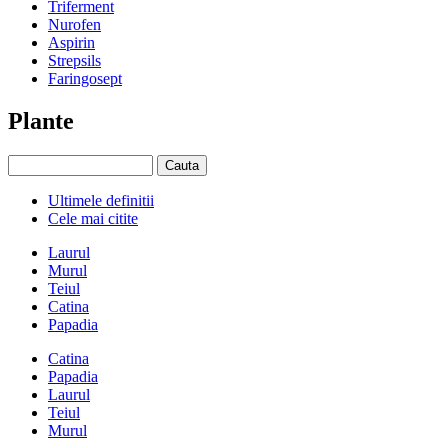
Triferment
Nurofen
Aspirin
Strepsils
Faringosept
Plante
Ultimele definitii
Cele mai citite
Laurul
Murul
Teiul
Catina
Papadia
Catina
Papadia
Laurul
Teiul
Murul