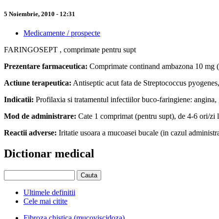
5 Noiembrie, 2010 - 12:31
Medicamente / prospecte
FARINGOSEPT , comprimate pentru supt
Prezentare farmaceutica:
Comprimate continand ambazona 10 mg (cu
Actiune terapeutica:
Antiseptic acut fata de Streptococcus pyogenes, 
Indicatii:
Profilaxia si tratamentul infectiilor buco-faringiene: angina,
Mod de administrare:
Cate 1 comprimat (pentru supt), de 4-6 ori/zi la 
Reactii adverse:
Iritatie usoara a mucoasei bucale (in cazul administra
Dictionar medical
Ultimele definitii
Cele mai citite
Fibroza chistica (mucoviscidoza)