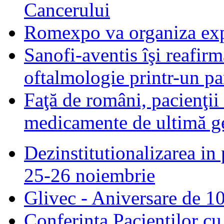
Cancerului
Romexpo va organiza exp
Sanofi-aventis îşi reafir
oftalmologie printr-un par
Faţă de români, pacienţii
medicamente de ultimă ge
Dezinstitutionalizarea in 
25-26 noiembrie
Glivec - Aniversare de 10
Conferinta Pacientilor c