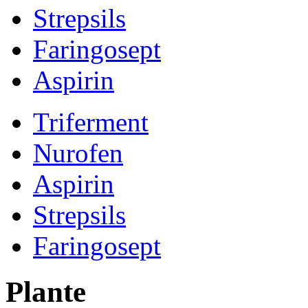
Strepsils
Faringosept
Aspirin
Triferment
Nurofen
Aspirin
Strepsils
Faringosept
Plante