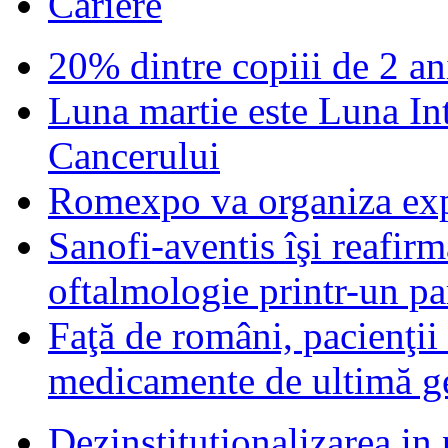
Cariere
20% dintre copiii de 2 ani
Luna martie este Luna In
Cancerului
Romexpo va organiza exp
Sanofi-aventis îşi reafir
oftalmologie printr-un par
Faţă de români, pacienţii
medicamente de ultimă ge
Dezinstitutionalizarea in 