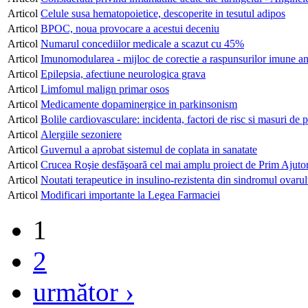
Articol
Celule susa hematopoietice, descoperite in tesutul adipos
Articol
BPOC, noua provocare a acestui deceniu
Articol
Numarul concediilor medicale a scazut cu 45%
Articol
Imunomodularea - mijloc de corectie a raspunsurilor imune a
Articol
Epilepsia, afectiune neurologica grava
Articol
Limfomul malign primar osos
Articol
Medicamente dopaminergice in parkinsonism
Articol
Bolile cardiovasculare: incidenta, factori de risc si masuri de p
Articol
Alergiile sezoniere
Articol
Guvernul a aprobat sistemul de coplata in sanatate
Articol
Crucea Roşie desfăşoară cel mai amplu proiect de Prim Ajut
Articol
Noutati terapeutice in insulino-rezistenta din sindromul ovarulu
Articol
Modificari importante la Legea Farmaciei
1
2
următor ›