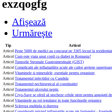
exzqogfg
Afişează
Urmăreşte
Tip
Articol
Articol
Peste 5000 de medici au concurat pe 3305 locuri la rezidentia
Articol
Cum este viata unui copil cu diabet in Romania?
Articol
Tumorile Stromale Gastrointestinale (GIST)
Articol
Complicatii ale inflamatiilor acute ale cailor aeriene superioar
Articol
Vitaminele si mineralele, esentiale pentru organism
Articol
Tratamentul infectiilor cu Candida
Articol
Tratamentul nechirurgical al constipatiei
Articol
Tratamentul ulcerului peptic
Articol
Cryo-Save se oferă să stocheze celule stem pentru angajaţii 
Articol
Vitaminele au rol regulator in toate functiunile organice
Articol
Scleroza multipla si durerea
Articol
Consideratii privind inflamatiile acute ale faringelui - Anginel