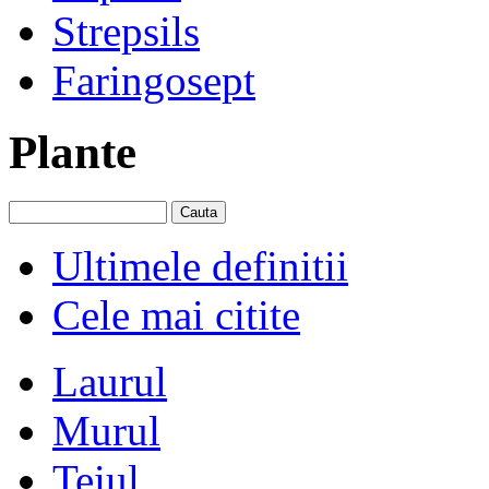
Strepsils
Faringosept
Plante
Ultimele definitii
Cele mai citite
Laurul
Murul
Teiul